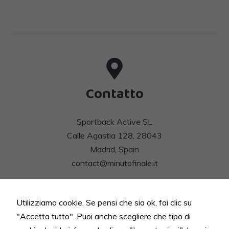
Contatto
Sportback Active SL
Calle Agastia 128, 28043
Madrid, Spain
contact@minutofinale.it
Funzionali
Questi cookie
non sono
Utilizziamo cookie. Se pensi che sia ok, fai clic su
opzionali.
Mappa del sito
"Accetta tutto". Puoi anche scegliere che tipo di
Sono
necessari per